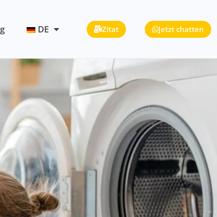
og
DE
Zitat
Jetzt chatten
e