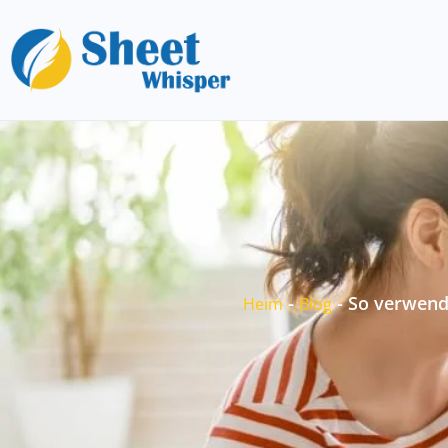
-
-
So verwend
Heim
Blog