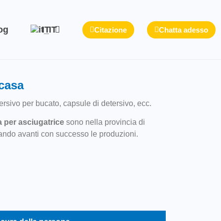
og
IT
Citazione
Chatta adesso
 casa
ersivo per bucato, capsule di detersivo, ecc.
a per asciugatrice
sono nella provincia di
tando avanti con successo le produzioni.