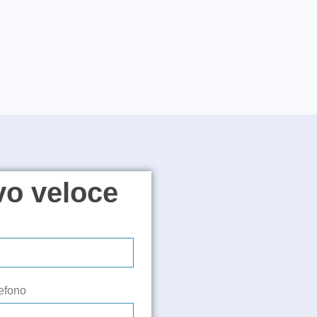
vo veloce
efono