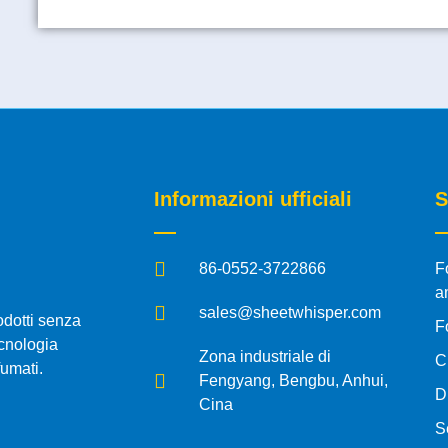
Informazioni ufficiali
S
86-0552-3722866
F
a
sales@sheetwhisper.com
odotti senza
F
cnologia
Zona industriale di
C
fumati.
Fengyang, Bengbu, Anhui,
D
Cina
S