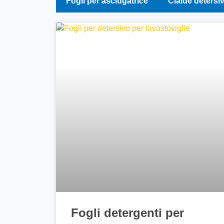
Fogli per asciugatrice
Cialde detersi
Fogli detergenti per