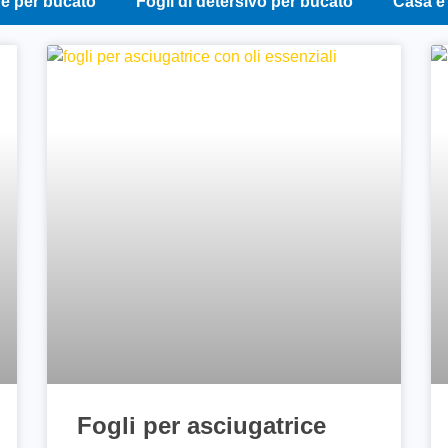
ve per bucato
Fogli di detersivo per bucato
Casa e
Fogli per asciugatrice