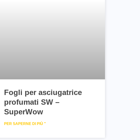
Fogli per asciugatrice
profumati SW –
SuperWow
PER SAPERNE DI PIÙ "