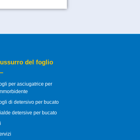
ussurro del foglio
ogli per asciugatrice per
mmorbidente
ogli di detersivo per bucato
ialde detersive per bucato
i
ervizi