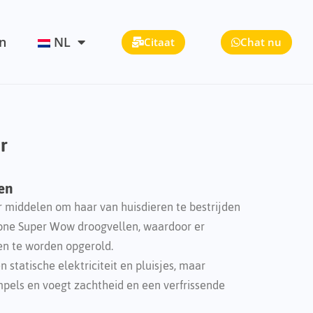
n
NL
Citaat
Chat nu
r
en
 middelen om haar van huisdieren te bestrijden
ne Super Wow droogvellen, waardoor er
en te worden opgerold.
 statische elektriciteit en pluisjes, maar
mpels en voegt zachtheid en een verfrissende