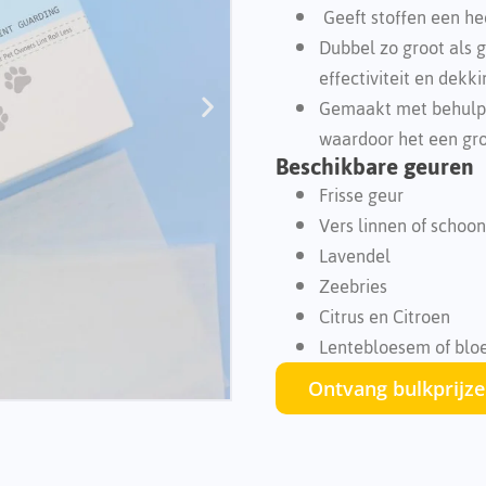
Geeft stoffen een hee
Dubbel zo groot als 
effectiviteit en dekki
Gemaakt met behulp 
waardoor het een gro
Beschikbare geuren
Frisse geur
Vers linnen of schoo
Lavendel
Zeebries
Citrus en Citroen
Lentebloesem of bl
Ontvang bulkprijz