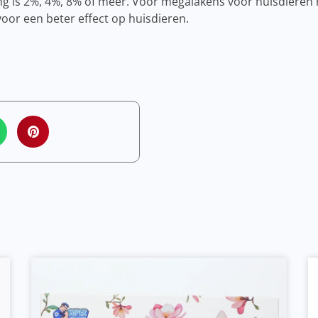
ng is 2%, 4%, 8% of meer. Voor megalakens voor huisdiere
or een beter effect op huisdieren.