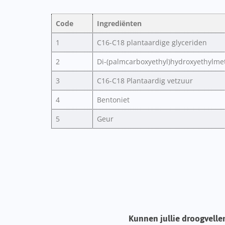
Code
Ingrediënten
1
C16-C18 plantaardige glyceriden
2
Di-(palmcarboxyethyl)hydroxyethylm
3
C16-C18 Plantaardig vetzuur
4
Bentoniet
5
Geur
Kunnen jullie droogvelle