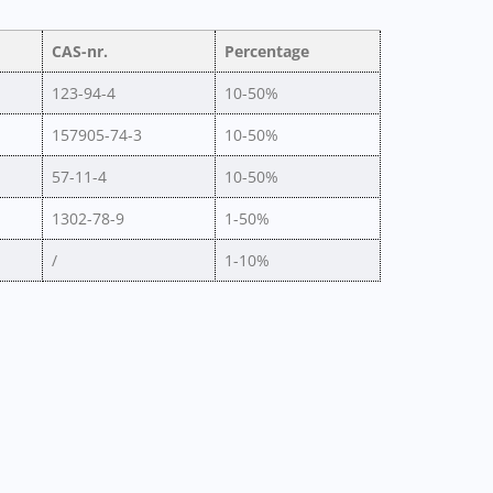
CAS-nr.
Percentage
123-94-4
10-50%
157905-74-3
10-50%
57-11-4
10-50%
1302-78-9
1-50%
/
1-10%