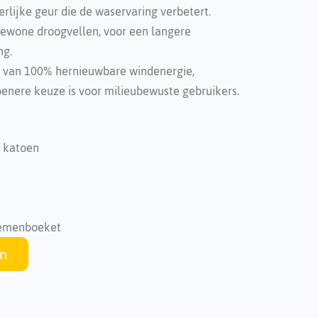
rlijke geur die de waservaring verbetert.
gewone droogvellen, voor een langere
ng.
van 100% hernieuwbare windenergie,
enere keuze is voor milieubewuste gebruikers.
n katoen
oemenboeket
en