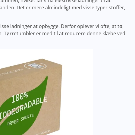
sammen, hvilket får små elektriske ladninger til at
hinanden. Det er mere almindeligt med visse typer stoffer,
se ladninger at opbygge. Derfor oplever vi ofte, at tøj
. Tørretumbler er med til at reducere denne klæbe ved