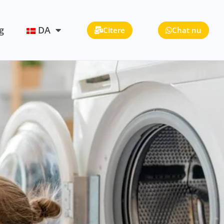
g
DA
Citere
Chat nu