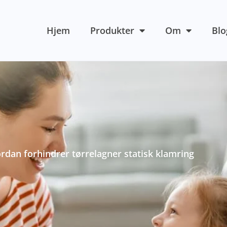
Hjem
Produkter
Om
Blo
rdan forhindrer tørrelagner statisk klamring