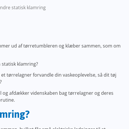
indre statisk klamring
kommer ud af tørretumbleren og klæber sammen, som om
statisk klamring?
t tørrelagner forvandle din vaskeoplevelse, så dit tøj
?
l og afdækker videnskaben bag tørrelagner og deres
erutine.
amring?