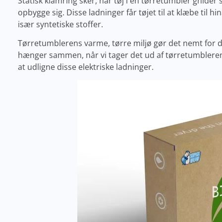
Statisk klamring sker, når tøj i en tørretumbler gnider 
opbygge sig. Disse ladninger får tøjet til at klæbe til 
især syntetiske stoffer.
Tørretumblerens varme, tørre miljø gør det nemt for dis
hænger sammen, når vi tager det ud af tørretumbleren
at udligne disse elektriske ladninger.