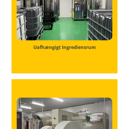
bevarer deres renhed og styrke.
sikrer dette rum, at visse komponenter
Isoleret fra det primære råmaterialelager
Uafhængigt Ingrediensrum