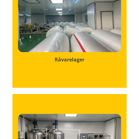
til vores tørreplader.
opbevaring af de væsentlige ingredienser
omhyggeligt organiseret rum dedikeret til
Råvarelageret hos Sheet Whisper er et
Råvarelager