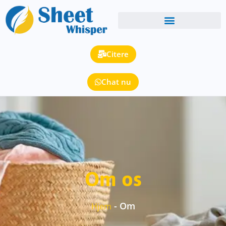
Citere
Chat nu
Om os
-
Om
Hjem