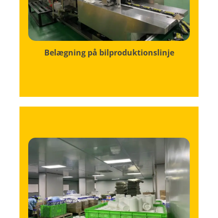
vidnesbyrd om vores dedikation til at sikre,
Coating On Auto Production Line er et
Belægning på bilproduktionslinje
produkt er pakket til perfektion.
manuel overvågning for at sikre, at hvert
problemfrit blander automatisering med
Dette rum er en hi af aktivitet, der