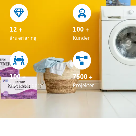
12 +
100 +
års erfaring
Kunder
100 +
7500 +
Medarbejdere
Projekter