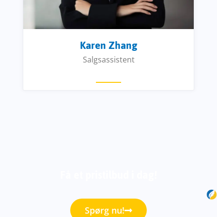
Karen Zhang
Salgsassistent
Få et pristilbud i dag!
Spørg nu!