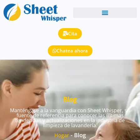
Cita
Chatea ahora
Blog
Manténgase a la vanguardia con Sheet Whisper, su
fuente de referencia para conocer las últimas
tendencias y actualizaciones en la industria de
limpieza de lavandería.
-
Blog
Hogar