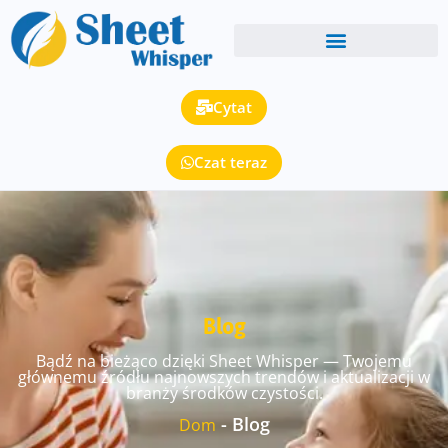
Cytat
Czat teraz
Blog
Bądź na bieżąco dzięki Sheet Whisper — Twojemu
głównemu źródłu najnowszych trendów i aktualizacji w
branży środków czystości.
-
Blog
Dom