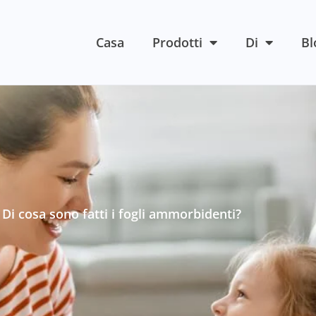
Casa
Prodotti
Di
Bl
-
Di cosa sono fatti i fogli ammorbidenti?