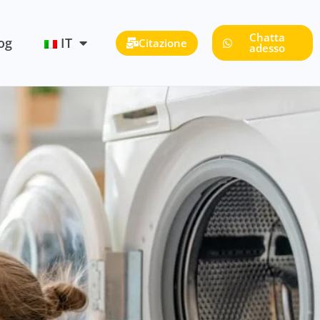
Chatta
og
IT
Citazione
adesso