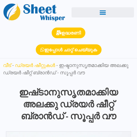
ഉദ്ധരണി
ഇപ്പോൾ ചാറ്റ് ചെയ്യുക
വീട്
-
ഡ്രയർ ഷീറ്റുകൾ
-
ഇഷ്ടാനുസൃതമാക്കിയ അലക്കു
ഡ്രയർ ഷീറ്റ് ബ്രാൻഡ് - സൂപ്പർ വൗ
ഇഷ്‌ടാനുസൃതമാക്കിയ
അലക്കു ഡ്രയർ ഷീറ്റ്
ബ്രാൻഡ് - സൂപ്പർ വൗ