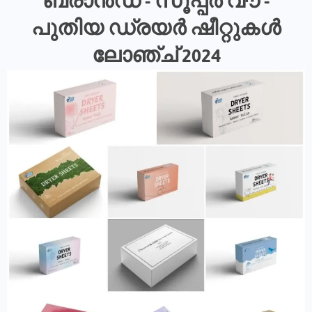
ബ്രാൻഡ് - സൂപ്പർ വൗ -
പുതിയ ഡ്രയർ ഷീറ്റുകൾ
ലോഞ്ച് 2024