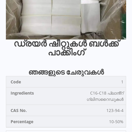
ഡ്രയർ ഷീറ്റുകൾ ബൾക്ക്
പാക്കിംഗ്
ഞങ്ങളുടെ ചേരുവകൾ
1
C16-C18 പ്ലാൻ്റ്
ഗ്ലിസറൈഡുകൾ
123-94-4
10-50%