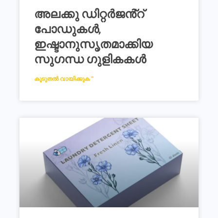
അലക്കു ഡിറ്റർജൻ്റ്
പോഡുകൾ,
ഇഷ്ടാനുസൃതമാക്കിയ
സുഗന്ധ ഗുളികകൾ
കൂടുതൽ വായിക്കുക "