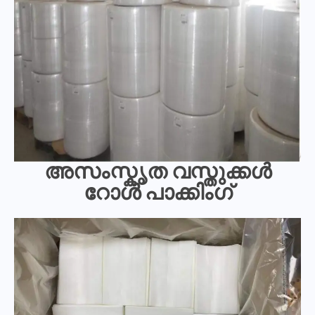
അസംസ്കൃത വസ്തുക്കൾ
റോൾ പാക്കിംഗ്