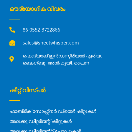
ഔദ്യോഗിക വിവരം
86-0552-3722866
sales@sheetwhisper.com
ഫെങ്‌യാങ് ഇൻഡസ്ട്രിയൽ ഏരിയ,
ബെംഗ്ബു, അൻഹുയി, ചൈന
ഷീറ്റ് വിസ്പർ
ഫാബ്രിക് സോഫ്റ്റ്നർ ഡ്രയർ ഷീറ്റുകൾ
അലക്കു ഡിറ്റർജന്റ് ഷീറ്റുകൾ
അലക്കു ഡിറ്റർജൻ്റ് പോഡുകൾ