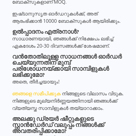
ബോക്സുകളാണ് MOQ.
ഇഷ്‌ടാനുസൃത ഓർഡറുകൾക്ക്, അത്
ആരംഭിക്കാൻ 10000 ബോക്‌സുകൾ ആയിരിക്കും.
ഉൽപ്പാദനം എത്രനാൾ?
സാധാരണയായി, ഞങ്ങൾക്ക് നിക്ഷേപം ലഭിച്ച്
ഏകദേശം 20-30 ദിവസങ്ങൾക്ക് ശേഷമാണ്.
വൻതോതിലുള്ള സാധനങ്ങൾ ഓർഡർ
ചെയ്യുന്നതിന് മുമ്പ്
പരിശോധനയ്ക്കായി സാമ്പിളുകൾ
ലഭിക്കുമോ?
അതെ, തീർച്ചയായും!
ഞങ്ങളെ സമീപിക്കുക
നിങ്ങളുടെ വിലാസം വിടുക.
നിങ്ങളുടെ മൂല്യനിർണ്ണയത്തിനായി ഞങ്ങൾക്ക്
വ്യത്യസ്ത സാമ്പിളുകൾ തയ്യാറാക്കാം.
അലക്കു ഡ്രയർ ഷീറ്റുകളുടെ
സ്റ്റാൻഡേർഡ് വലുപ്പം നിങ്ങൾക്ക്
അവതരിപ്പിക്കാമോ?