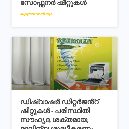
സോഫ്റ്റനർ ഷീറ്റുകൾ
കൂടുതൽ വായിക്കുക "
ഡിഷ്വാഷർ ഡിറ്റർജൻ്റ്
ഷീറ്റുകൾ - പരിസ്ഥിതി
സൗഹൃദ, ശക്തമായ,
മാലിന്യ ശുദ്ധീകരണം