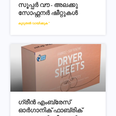
സൂപ്പർ വൗ - അലക്കു
സോഫ്റ്റനർ ഷീറ്റുകൾ
കൂടുതൽ വായിക്കുക "
ഗ്രീൻ എംബ്രേസ്
ഓർഗാനിക് ഫാബ്രിക്