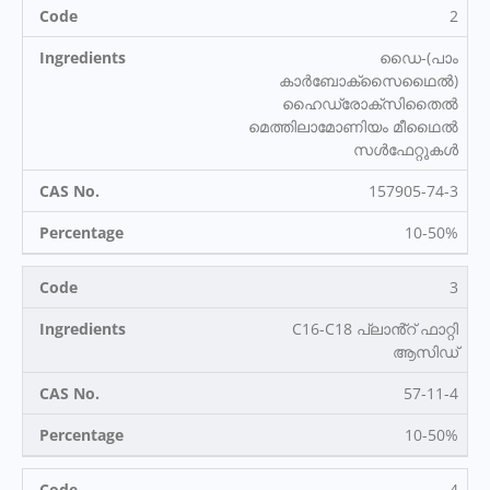
2
ഡൈ-(പാം
കാർബോക്‌സൈഥൈൽ)
ഹൈഡ്രോക്‌സിതൈൽ
മെത്തിലാമോണിയം മീഥൈൽ
സൾഫേറ്റുകൾ
157905-74-3
10-50%
3
C16-C18 പ്ലാൻ്റ് ഫാറ്റി
ആസിഡ്
57-11-4
10-50%
4