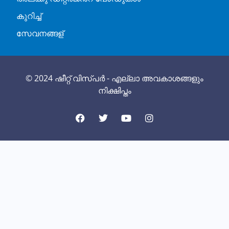
കുറിച്ച്
സേവനങ്ങള്
© 2024 ഷീറ്റ് വിസ്പർ - എല്ലാ അവകാശങ്ങളും
നിക്ഷിപ്തം