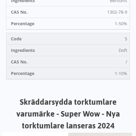
Bentonit
1302-78-9
1-50%
5
Doft
/
1-10%
Skräddarsydda torktumlare
varumärke - Super Wow - Nya
torktumlare lanseras 2024