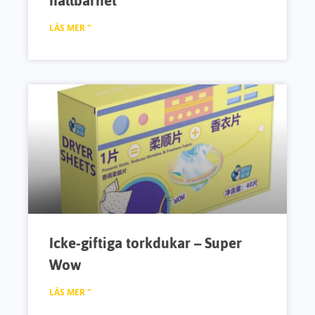
hållbarhet
LÄS MER "
Icke-giftiga torkdukar – Super
Wow
LÄS MER "