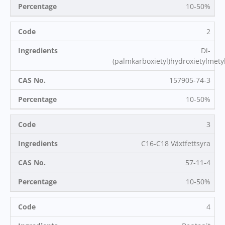
10-50%
2
Di-
(palmkarboxietyl)hydroxietylme
157905-74-3
10-50%
3
C16-C18 Växtfettsyra
57-11-4
10-50%
4