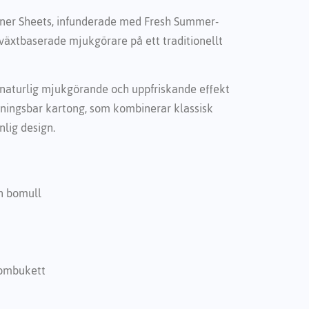
ener Sheets, infunderade med Fresh Summer-
 växtbaserade mjukgörare på ett traditionellt
 naturlig mjukgörande och uppfriskande effekt
nningsbar kartong, som kombinerar klassisk
nlig design.
en bomull
lombukett