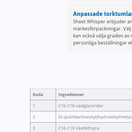
Anpassade torktumla
Sheet Whisper erbjuder an
märkesförpackningar. Välj fr
kan också välja graden av 
personliga beställningar e
Koda
Ingredienser
1
C16-C18 växtglycerider
2
Di-(palmkarboxietyl)hydroxietylmet
3
C16-C18 Växtfettsyra