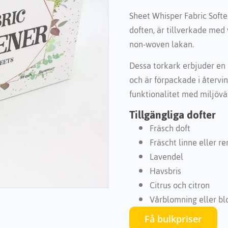
Sheet Whisper Fabric Soft
doften, är tillverkade med
non-woven lakan.
Dessa torkark erbjuder en
och är förpackade i återvi
funktionalitet med miljövä
Tillgängliga dofter
Fräsch doft
Fräscht linne eller r
Lavendel
Havsbris
Citrus och citron
Vårblomning eller b
Få bulkpriser