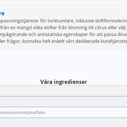
re
passningstjänster för torktumlare, inklusive doftformuleri
ån en mängd olika dofter från blommig till citrus eller välj e
mjukgörande och antistatiska egenskaper för att passa dina 
ller frågor, kontakta helt enkelt vårt dedikerade kundtjänst
Våra ingredienser
ylammoniummetylsulfater