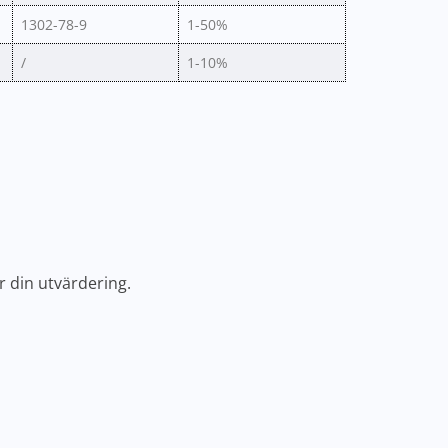
1302-78-9
1-50%
/
1-10%
r din utvärdering.