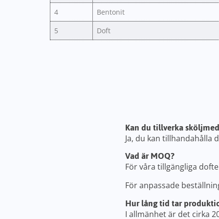
4
Bentonit
5
Doft
Kan du tillverka sköljme
Ja, du kan tillhandahålla 
Vad är MOQ?
För våra tillgängliga dof
För anpassade beställninga
Hur lång tid tar produkt
I allmänhet är det cirka 20