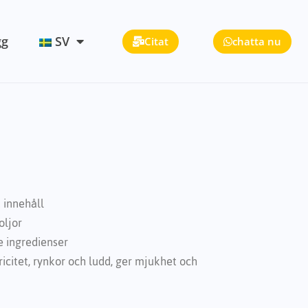
gg
SV
Citat
chatta nu
t innehåll
oljor
e ingredienser
ricitet, rynkor och ludd, ger mjukhet och