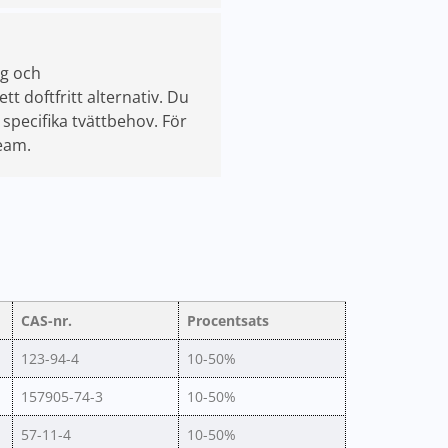
ng och
tt doftfritt alternativ. Du
specifika tvättbehov. För
team.
CAS-nr.
Procentsats
123-94-4
10-50%
157905-74-3
10-50%
57-11-4
10-50%