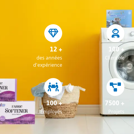
12 +
100 +
des années
Clientèle
d'expérience
100 +
7500 +
Employés
Projets