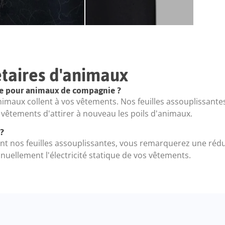
étaires d'animaux
ge pour animaux de compagnie ?
d’animaux collent à vos vêtements. Nos feuilles assouplissant
s vêtements d'attirer à nouveau les poils d'animaux.
 ?
ment nos feuilles assouplissantes, vous remarquerez une rédu
nuellement l'électricité statique de vos vêtements.