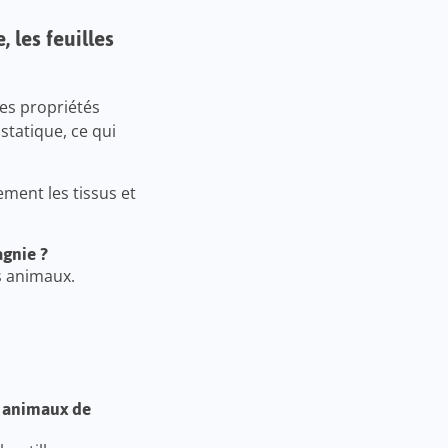
 les feuilles
Les propriétés
statique, ce qui
ement les tissus et
agnie ?
s animaux.
r animaux de