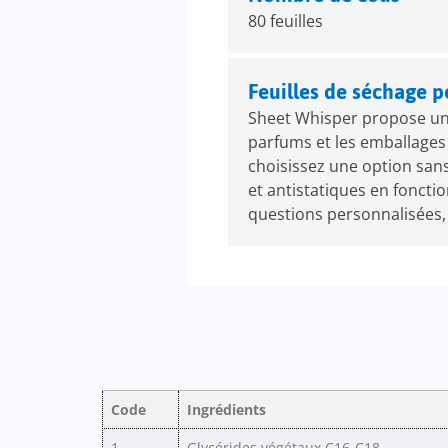
80 feuilles
Feuilles de séchage p
Sheet Whisper propose un s
parfums et les emballages
choisissez une option san
et antistatiques en fonct
questions personnalisées,
Code
Ingrédients
1
Glycérides végétaux C16-C18