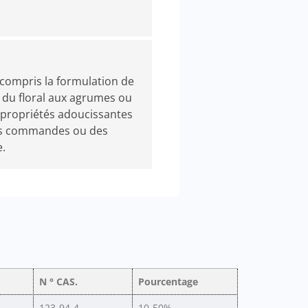
 compris la formulation de
 du floral aux agrumes ou
 propriétés adoucissantes
 des commandes ou des
.
N ° CAS.
Pourcentage
123-94-4
10-50%