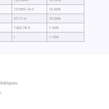
157905-74-3
10-50%
57-11-4
10-50%
1302-78-9
1-50%
/
1-10%
nthétiques.
.